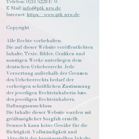
Telefon:
0211 522847-0
E-Mail:
info@ptk-nrw.de
Internet:
https://www.ptk-nrw.de
Copyright
Alle Rechte vorbehalten.
Die auf dieser Website veröffentlichten
Inhalte, Texte, Bilder, Grafiken und
sonstigen Werke unterliegen dem
deutschen Urheberrecht. Jede
Verwertung außerhalb der Grenzen
des Urheberrechts bedarf der
vorherigen schriftlichen Zustimmung
der jeweiligen Rechteinhaberin bzw.
des jeweiligen Rechteinhabers.
Haftungsausschluss
Die Inhalte dieser Website wurden mit
größtmöglicher Sorgfalt erstellt.
Dennoch kann keine Gewähr für die
Richtigkeit, Vollständigkeit und
Aktualität der bereitgestellten Inhalte