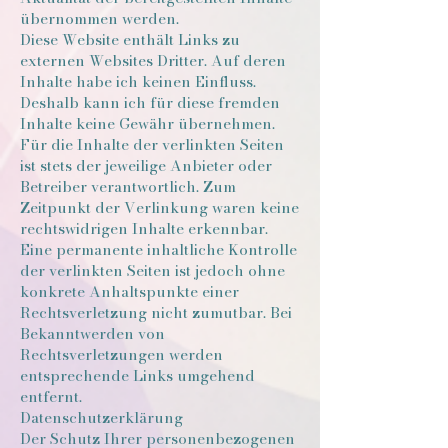
übernommen werden.
Diese Website enthält Links zu
externen Websites Dritter. Auf deren
Inhalte habe ich keinen Einfluss.
Deshalb kann ich für diese fremden
Inhalte keine Gewähr übernehmen.
Für die Inhalte der verlinkten Seiten
ist stets der jeweilige Anbieter oder
Betreiber verantwortlich. Zum
Zeitpunkt der Verlinkung waren keine
rechtswidrigen Inhalte erkennbar.
Eine permanente inhaltliche Kontrolle
der verlinkten Seiten ist jedoch ohne
konkrete Anhaltspunkte einer
Rechtsverletzung nicht zumutbar. Bei
Bekanntwerden von
Rechtsverletzungen werden
entsprechende Links umgehend
entfernt.
Datenschutzerklärung
Der Schutz Ihrer personenbezogenen